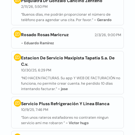
Psiquiatra Dr Gonzalo Cancino Zenteno
2/11/26, 5:50 PM
“Buenos días, me podrán proporcionar el número de
teléfono para agendar una cita. Por favor.”
- Gerardo
Rosado Rosas Maricruz
2/3/26, 9:00 PM
- Eduardo Ramirez
Estacion De Servicio Maxipista Tapatia S.a. De
C.v.
10/30/25, 6:29 PM
“NO HACEN FACTURAS. Su app Y WEB DE FACTURACIÓN no
funciona, no permite crear cuenta. he perdido 10 días
intentando facturar.”
- jose
Servicio Pluss Refrigeración Y Línea Blanca
10/9/25, 7:46 PM
“Son unos rateros estafadores no contraten ningun
servicio ami me robaron ”
- Victor hugo