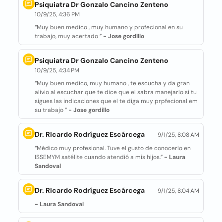
Psiquiatra Dr Gonzalo Cancino Zenteno
10/9/25, 4:36 PM
“Muy buen medico , muy humano y profecional en su
trabajo, muy acertado ”
- Jose gordillo
Psiquiatra Dr Gonzalo Cancino Zenteno
10/9/25, 4:34 PM
“Muy buen medico, muy humano , te escucha y da gran
alivio al escuchar que te dice que el sabra manejarlo si tu
sigues las indicaciones que el te diga muy prpfecional em
su trabajo ”
- Jose gordillo
Dr. Ricardo Rodríguez Escárcega
9/1/25, 8:08 AM
“Médico muy profesional. Tuve el gusto de conocerlo en
ISSEMYM satélite cuando atendió a mis hijos.”
- Laura
Sandoval
Dr. Ricardo Rodríguez Escárcega
9/1/25, 8:04 AM
- Laura Sandoval