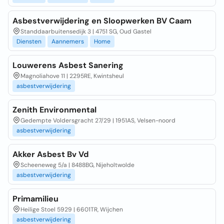
Asbestverwijdering en Sloopwerken BV Caam
Standdaarbuitensedijk 3 | 4751 SG, Oud Gastel
Diensten
Aannemers
Home
Louwerens Asbest Sanering
Magnoliahove 11 | 2295RE, Kwintsheul
asbestverwijdering
Zenith Environmental
Gedempte Voldersgracht 27/29 | 1951AS, Velsen-noord
asbestverwijdering
Akker Asbest Bv Vd
Scheeneweg 5/a | 8488BG, Nijeholtwolde
asbestverwijdering
Primamilieu
Heilige Stoel 5929 | 6601TR, Wijchen
asbestverwijdering