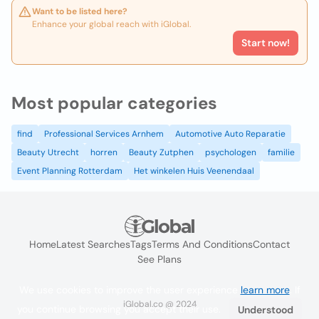
Want to be listed here?
Enhance your global reach with iGlobal.
Start now!
Most popular categories
find
Professional Services Arnhem
Automotive Auto Reparatie
Beauty Utrecht
horren
Beauty Zutphen
psychologen
familie
Event Planning Rotterdam
Het winkelen Huis Veenendaal
Home
Latest Searches
Tags
Terms And Conditions
Contact
See Plans
We use cookies to improve the user experience
learn more
. If
iGlobal.co @ 2024
you continue browsing you accept their use.
Understood