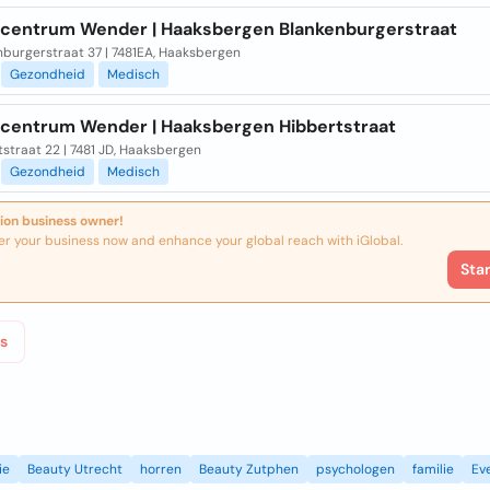
centrum Wender | Haaksbergen Blankenburgerstraat
nburgerstraat 37 | 7481EA, Haaksbergen
Gezondheid
Medisch
centrum Wender | Haaksbergen Hibbertstraat
straat 22 | 7481 JD, Haaksbergen
Gezondheid
Medisch
ion business owner!
er your business now and enhance your global reach with iGlobal.
Sta
s
ie
Beauty Utrecht
horren
Beauty Zutphen
psychologen
familie
Ev