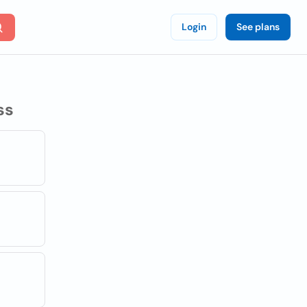
Login
See plans
ss