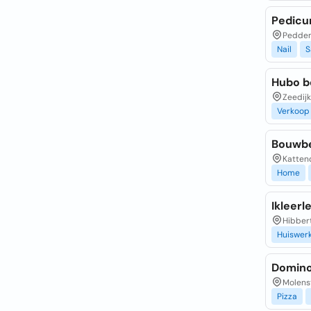
Pedicu
Peddem
Nail
S
Hubo b
Zeedijk
Verkoop
Bouwbe
Katten
Home
Ikleer
Hibbert
Huiswer
Domino
Molens
Pizza