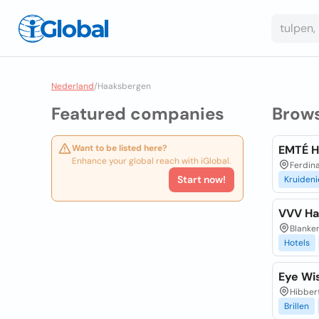
Nederland
/
Haaksbergen
Featured companies
Brow
Want to be listed here?
EMTÉ H
Enhance your global reach with iGlobal.
Ferdina
Start now!
Kruideni
VVV Ha
Blanke
Hotels
Eye Wi
Hibbert
Brillen