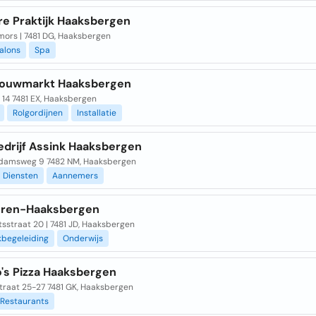
re Praktijk Haaksbergen
ors | 7481 DG, Haaksbergen
alons
Spa
ouwmarkt Haaksbergen
 14 7481 EX, Haaksbergen
Rolgordijnen
Installatie
drijf Assink Haaksbergen
damsweg 9 7482 NM, Haaksbergen
Diensten
Aannemers
leren-Haaksbergen
sstraat 20 | 7481 JD, Haaksbergen
kbegeleiding
Onderwijs
's Pizza Haaksbergen
traat 25-27 7481 GK, Haaksbergen
Restaurants