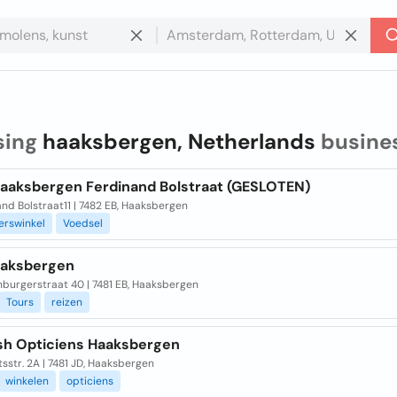
sing
haaksbergen, Netherlands
busine
aaksbergen Ferdinand Bolstraat (GESLOTEN)
nd Bolstraat11 | 7482 EB, Haaksbergen
erswinkel
Voedsel
aksbergen
nburgerstraat 40 | 7481 EB, Haaksbergen
Tours
reizen
sh Opticiens Haaksbergen
sstr. 2A | 7481 JD, Haaksbergen
winkelen
opticiens