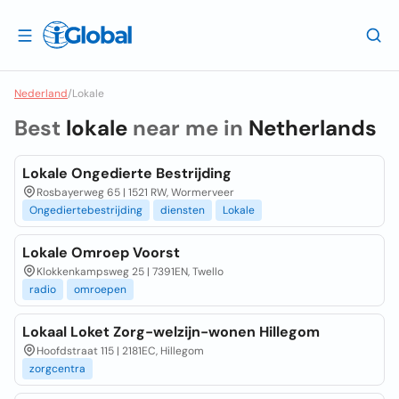
Nederland
/
Lokale
Best
lokale
near me in
Netherlands
Lokale Ongedierte Bestrijding
Rosbayerweg 65 | 1521 RW, Wormerveer
Ongediertebestrijding
diensten
Lokale
Lokale Omroep Voorst
Klokkenkampsweg 25 | 7391EN, Twello
radio
omroepen
Lokaal Loket Zorg-welzijn-wonen Hillegom
Hoofdstraat 115 | 2181EC, Hillegom
zorgcentra