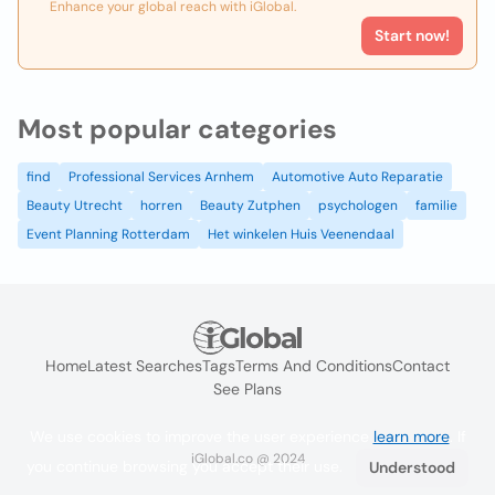
Enhance your global reach with iGlobal.
Start now!
Most popular categories
find
Professional Services Arnhem
Automotive Auto Reparatie
Beauty Utrecht
horren
Beauty Zutphen
psychologen
familie
Event Planning Rotterdam
Het winkelen Huis Veenendaal
Home
Latest Searches
Tags
Terms And Conditions
Contact
See Plans
We use cookies to improve the user experience
learn more
. If
iGlobal.co @ 2024
you continue browsing you accept their use.
Understood