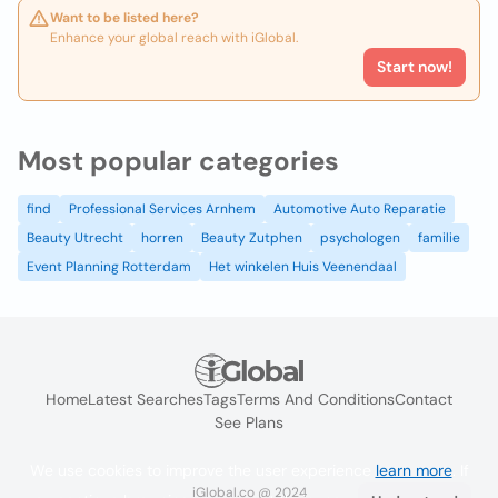
Want to be listed here?
Enhance your global reach with iGlobal.
Start now!
Most popular categories
find
Professional Services Arnhem
Automotive Auto Reparatie
Beauty Utrecht
horren
Beauty Zutphen
psychologen
familie
Event Planning Rotterdam
Het winkelen Huis Veenendaal
Home
Latest Searches
Tags
Terms And Conditions
Contact
See Plans
We use cookies to improve the user experience
learn more
. If
iGlobal.co @ 2024