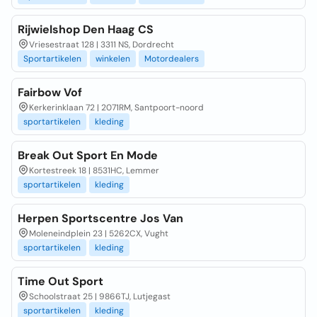
Rijwielshop Den Haag CS
Vriesestraat 128 | 3311 NS, Dordrecht
Sportartikelen
winkelen
Motordealers
Fairbow Vof
Kerkerinklaan 72 | 2071RM, Santpoort-noord
sportartikelen
kleding
Break Out Sport En Mode
Kortestreek 18 | 8531HC, Lemmer
sportartikelen
kleding
Herpen Sportscentre Jos Van
Moleneindplein 23 | 5262CX, Vught
sportartikelen
kleding
Time Out Sport
Schoolstraat 25 | 9866TJ, Lutjegast
sportartikelen
kleding