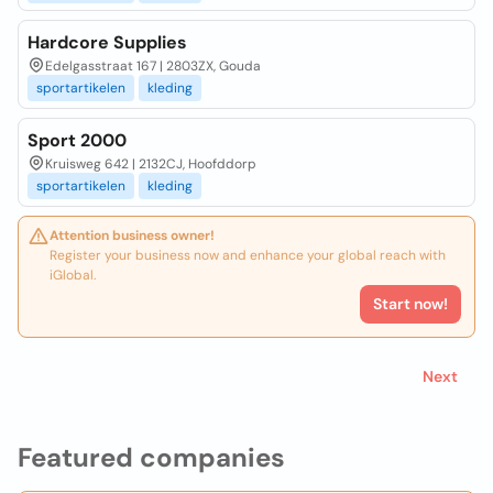
Hardcore Supplies
Edelgasstraat 167 | 2803ZX, Gouda
sportartikelen
kleding
Sport 2000
Kruisweg 642 | 2132CJ, Hoofddorp
sportartikelen
kleding
Attention business owner!
Register your business now and enhance your global reach with
iGlobal.
Start now!
Next
Featured companies