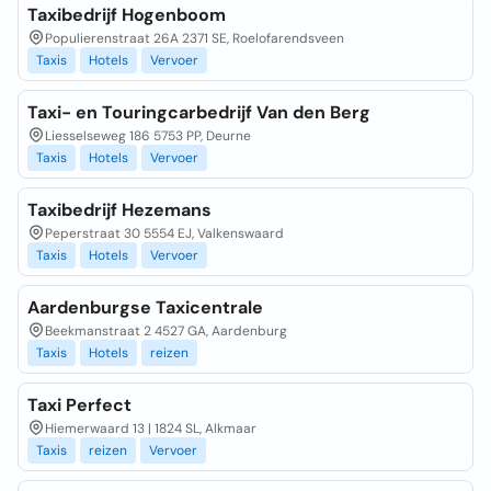
Taxibedrijf Hogenboom
Populierenstraat 26A 2371 SE, Roelofarendsveen
Taxis
Hotels
Vervoer
Taxi- en Touringcarbedrijf Van den Berg
Liesselseweg 186 5753 PP, Deurne
Taxis
Hotels
Vervoer
Taxibedrijf Hezemans
Peperstraat 30 5554 EJ, Valkenswaard
Taxis
Hotels
Vervoer
Aardenburgse Taxicentrale
Beekmanstraat 2 4527 GA, Aardenburg
Taxis
Hotels
reizen
Taxi Perfect
Hiemerwaard 13 | 1824 SL, Alkmaar
Taxis
reizen
Vervoer