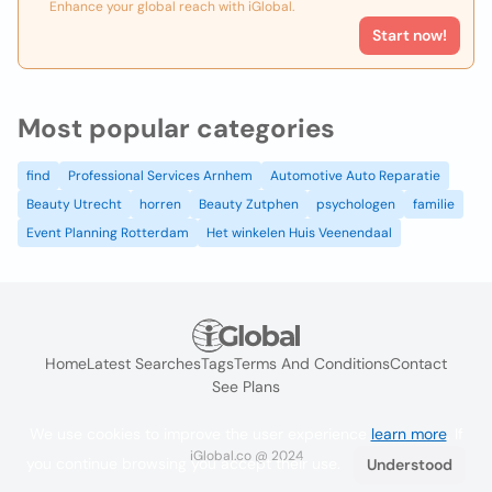
Enhance your global reach with iGlobal.
Start now!
Most popular categories
find
Professional Services Arnhem
Automotive Auto Reparatie
Beauty Utrecht
horren
Beauty Zutphen
psychologen
familie
Event Planning Rotterdam
Het winkelen Huis Veenendaal
Home
Latest Searches
Tags
Terms And Conditions
Contact
See Plans
We use cookies to improve the user experience
learn more
. If
iGlobal.co @ 2024
you continue browsing you accept their use.
Understood