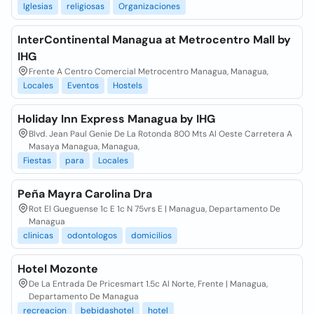
Iglesias
religiosas
Organizaciones
InterContinental Managua at Metrocentro Mall by
IHG
Frente A Centro Comercial Metrocentro Managua, Managua,
Locales
Eventos
Hostels
Holiday Inn Express Managua by IHG
Blvd. Jean Paul Genie De La Rotonda 800 Mts Al Oeste Carretera A
Masaya Managua, Managua,
Fiestas
para
Locales
Peña Mayra Carolina Dra
Rot El Gueguense 1c E 1c N 75vrs E | Managua, Departamento De
Managua
clinicas
odontologos
domicilios
Hotel Mozonte
De La Entrada De Pricesmart 1.5c Al Norte, Frente | Managua,
Departamento De Managua
recreacion
bebidashotel
hotel