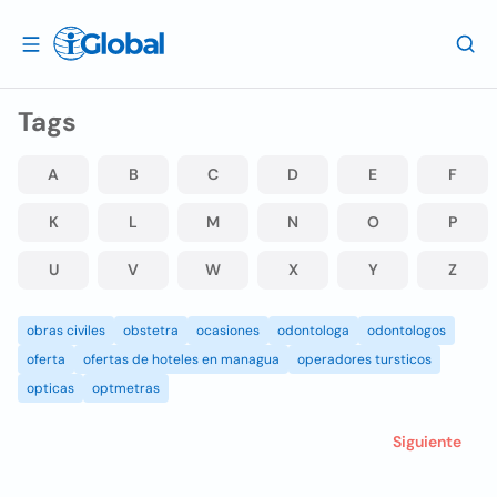
Tags
A
B
C
D
E
F
K
L
M
N
O
P
U
V
W
X
Y
Z
obras civiles
obstetra
ocasiones
odontologa
odontologos
oferta
ofertas de hoteles en managua
operadores tursticos
opticas
optmetras
Siguiente