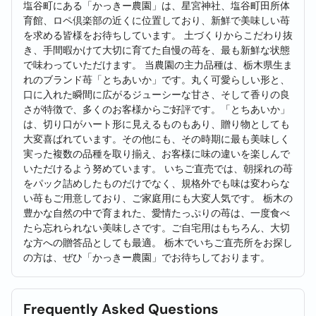
塩谷町にある「かっきー農園」は、星宮神社、塩谷町田所体
育館、ロペ倶楽部の近くに位置しており、新鮮で美味しい苺
を求める皆様をお待ちしています。 土づくりからこだわり抜
き、手間暇かけて大切に育てた自慢の苺を、最も新鮮な状態
で味わっていただけます。 当農園の主力品種は、栃木県生ま
れのブランド苺「とちあいか」です。丸く可愛らしい形と、
口に入れた瞬間に広がるジューシーな甘さ、そして香りの良
さが特徴で、多くのお客様からご好評です。「とちあいか」
は、切り口がハート形に見えるものもあり、贈り物としても
大変喜ばれています。その他にも、その時期に最も美味しく
実った複数の品種を取り揃え、お客様に味の違いを楽しんで
いただけるよう努めています。 いちご直売では、朝採れの苺
をパック詰めしたものだけでなく、規格外でも味は変わらな
い苺もご用意しており、ご家庭用にも大変人気です。 栃木の
豊かな自然の中で育まれた、愛情たっぷりの苺は、一度食べ
たら忘れられない美味しさです。ご自宅用はもちろん、大切
な方への贈答品としても最適。 栃木でいちご直売所をお探し
の方は、ぜひ「かっきー農園」でお待ちしております。
Frequently Asked Questions