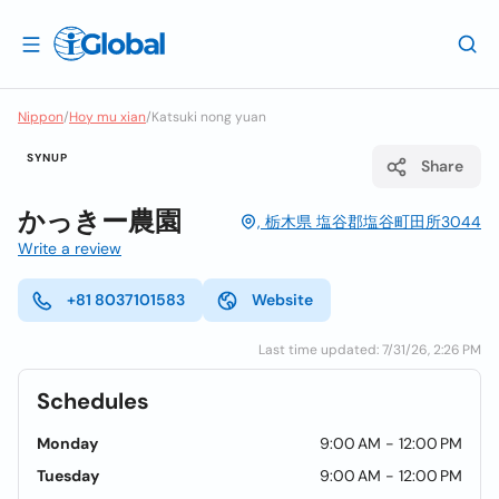
Nippon
/
Hoy mu xian
/
Katsuki nong yuan
SYNUP
Share
かっきー農園
, 栃木県 塩谷郡塩谷町田所3044
Write a review
+81 8037101583
Website
Last time updated: 7/31/26, 2:26 PM
Schedules
Monday
9:00 AM - 12:00 PM
Tuesday
9:00 AM - 12:00 PM