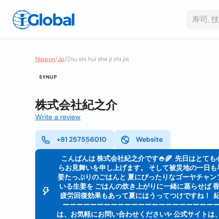
Nippon
/
Jp
/
Zhu shi hui she ji zhi jie
SYNUP
株式会社紀之介
Write a review
+81 257556010
Website
⁡ こんばんは 株式会社紀之介です🍚🌾 ⁡ 先日は
らお見舞いを申し上げます。 そして被災地の一日も早
姜たっぷりのごはんと 夏にぴったりなゴーヤチャンプ
いる生姜を ごはんの炊き上がりに一緒に蒸らせば 香
疲労回復効果もあって夏にはうってつけですね！ ⁡ 紀
ーーーーーーーーーーーーーーーーーーーーーーーー
は、お気軽にお問い合わせください✨ 公式サイトは