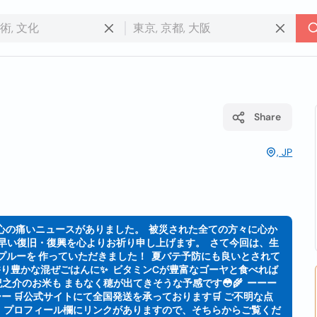
Share
, JP
とても心の痛いニュースがありました。 ⁡ 被災された全ての方々に心か
い復旧・復興を心よりお祈り申し上げます。 ⁡ さて今回は、生
ルーを 作っていただきました！ ⁡ 夏バテ予防にも良いとされて
り豊かな混ぜごはんに✨ ⁡ ビタミンCが豊富なゴーヤと食べれば
之介のお米も まもなく穂が出てきそうな予感です😳🌾 ⁡ ーーー
 🛒公式サイトにて全国発送を承っております🛒 ご不明な点
、プロフィール欄にリンクがありますので、そちらからご覧くだ