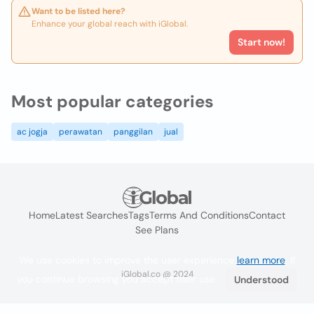
Want to be listed here?
Enhance your global reach with iGlobal.
Start now!
Most popular categories
ac jogja
perawatan
panggilan
jual
Home
Latest Searches
Tags
Terms And Conditions
Contact
See Plans
We use cookies to improve the user experience
learn more
. If
iGlobal.co @ 2024
you continue browsing you accept their use.
Understood