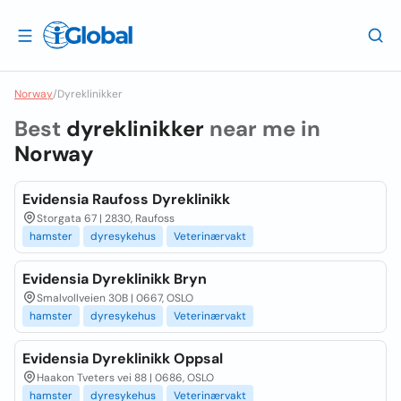
Norway
/
Dyreklinikker
Best
dyreklinikker
near me in
Norway
Evidensia Raufoss Dyreklinikk
Storgata 67 | 2830, Raufoss
hamster
dyresykehus
Veterinærvakt
Evidensia Dyreklinikk Bryn
Smalvollveien 30B | 0667, OSLO
hamster
dyresykehus
Veterinærvakt
Evidensia Dyreklinikk Oppsal
Haakon Tveters vei 88 | 0686, OSLO
hamster
dyresykehus
Veterinærvakt