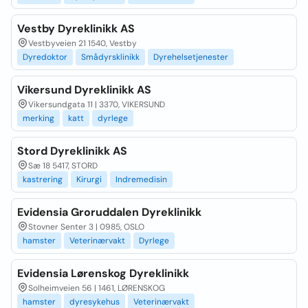
Vestby Dyreklinikk AS
Vestbyveien 21 1540, Vestby
Dyredoktor
Smådyrsklinikk
Dyrehelsetjenester
Vikersund Dyreklinikk AS
Vikersundgata 11 | 3370, VIKERSUND
merking
katt
dyrlege
Stord Dyreklinikk AS
Sæ 18 5417, STORD
kastrering
Kirurgi
Indremedisin
Evidensia Groruddalen Dyreklinikk
Stovner Senter 3 | 0985, OSLO
hamster
Veterinærvakt
Dyrlege
Evidensia Lørenskog Dyreklinikk
Solheimveien 56 | 1461, LØRENSKOG
hamster
dyresykehus
Veterinærvakt