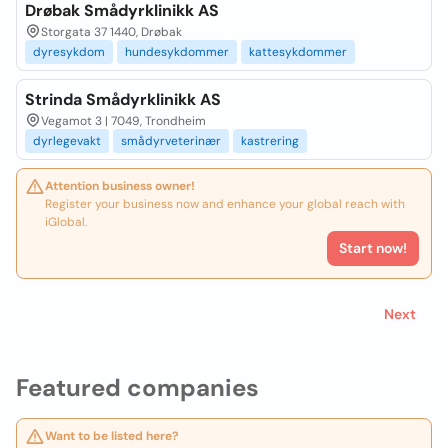
Drøbak Smådyrklinikk AS
Storgata 37 1440, Drøbak
dyresykdom
hundesykdommer
kattesykdommer
Strinda Smådyrklinikk AS
Vegamot 3 | 7049, Trondheim
dyrlegevakt
smådyrveterinær
kastrering
Attention business owner!
Register your business now and enhance your global reach with
iGlobal.
Start now!
Next
Featured companies
Want to be listed here?