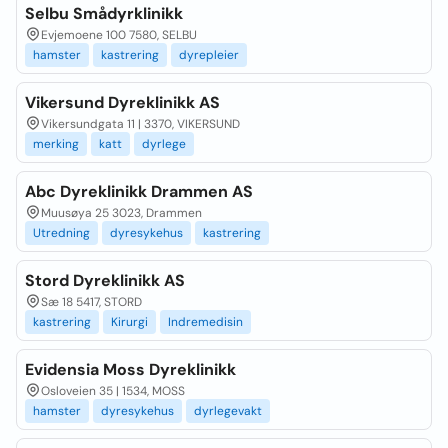
Selbu Smådyrklinikk
Evjemoene 100 7580, SELBU
hamster
kastrering
dyrepleier
Vikersund Dyreklinikk AS
Vikersundgata 11 | 3370, VIKERSUND
merking
katt
dyrlege
Abc Dyreklinikk Drammen AS
Muusøya 25 3023, Drammen
Utredning
dyresykehus
kastrering
Stord Dyreklinikk AS
Sæ 18 5417, STORD
kastrering
Kirurgi
Indremedisin
Evidensia Moss Dyreklinikk
Osloveien 35 | 1534, MOSS
hamster
dyresykehus
dyrlegevakt