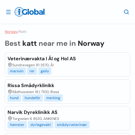
Norway
/
Katt
Best
katt
near me in
Norway
Veterinærvakta I Ål og Hol AS
Sundrevegen 91 3570, Ål
marsvin
rer
geilo
Rissa Smådyrklinikk
Rådhusveien 18 | 7100, Rissa
hund
hundefôr
merking
Narvik Dyreklinikk AS
Torgveien 6 8520, ANKENES
hamster
dyrlegevakt
smådyrveterinær