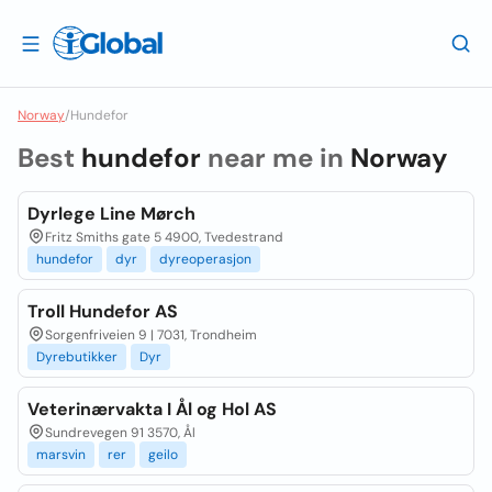
Norway
/
Hundefor
Best
hundefor
near me in
Norway
Dyrlege Line Mørch
Fritz Smiths gate 5 4900, Tvedestrand
hundefor
dyr
dyreoperasjon
Troll Hundefor AS
Sorgenfriveien 9 | 7031, Trondheim
Dyrebutikker
Dyr
Veterinærvakta I Ål og Hol AS
Sundrevegen 91 3570, Ål
marsvin
rer
geilo