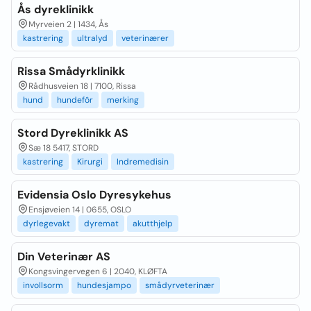
Ås dyreklinikk
Myrveien 2 | 1434, Ås
kastrering
ultralyd
veterinærer
Rissa Smådyrklinikk
Rådhusveien 18 | 7100, Rissa
hund
hundefôr
merking
Stord Dyreklinikk AS
Sæ 18 5417, STORD
kastrering
Kirurgi
Indremedisin
Evidensia Oslo Dyresykehus
Ensjøveien 14 | 0655, OSLO
dyrlegevakt
dyremat
akutthjelp
Din Veterinær AS
Kongsvingervegen 6 | 2040, KLØFTA
invollsorm
hundesjampo
smådyrveterinær