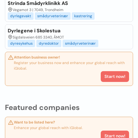
Strinda Smådyrklinikk AS
Vegamot 3 | 7049, Trondheim
dyrlegevakt
smådyrveterinær
kastrering
Dyrlegene i Skolestua
Sigdalsveien 685 3340, ÅMOT
dyresykehus
dyredoktor
smådyrveterinær
Attention business owner!
Register your business now and enhance your global reach with
iGlobal.
Start now!
Featured companies
Want to be listed here?
Enhance your global reach with iGlobal.
Start now!