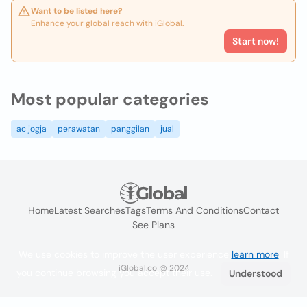
Want to be listed here?
Enhance your global reach with iGlobal.
Start now!
Most popular categories
ac jogja
perawatan
panggilan
jual
Home
Latest Searches
Tags
Terms And Conditions
Contact
See Plans
We use cookies to improve the user experience
learn more
. If
iGlobal.co @ 2024
you continue browsing you accept their use.
Understood