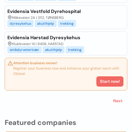
Evidensia Vestfold Dyrehospital
Måkeveien 2A | 3112, TØNSBERG
dyresykehus
akutthjelp
trekking
Evidensia Harstad Dyresykehus
Klubbveien 14 | 9406, HARSTAD
smådyrveterinær
akutthjelp
trekking
Attention business owner!
Register your business now and enhance your global reach with
iGlobal.
Start now!
Next
Featured companies