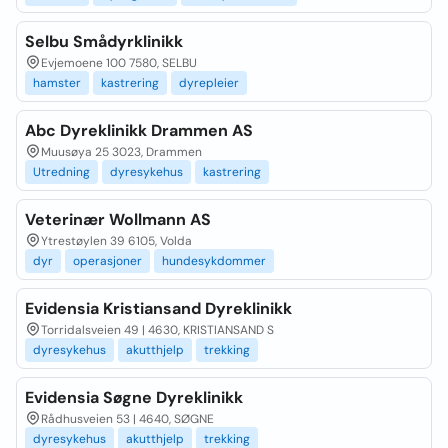
Selbu Smådyrklinikk
Evjemoene 100 7580, SELBU
hamster
kastrering
dyrepleier
Abc Dyreklinikk Drammen AS
Muusøya 25 3023, Drammen
Utredning
dyresykehus
kastrering
Veterinær Wollmann AS
Ytrestøylen 39 6105, Volda
dyr
operasjoner
hundesykdommer
Evidensia Kristiansand Dyreklinikk
Torridalsveien 49 | 4630, KRISTIANSAND S
dyresykehus
akutthjelp
trekking
Evidensia Søgne Dyreklinikk
Rådhusveien 53 | 4640, SØGNE
dyresykehus
akutthjelp
trekking