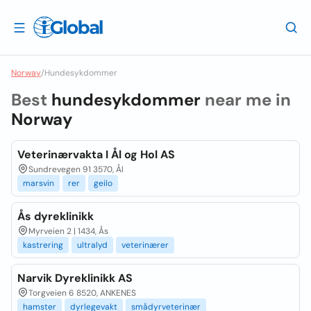
Norway
/
Hundesykdommer
Best
hundesykdommer
near me in
Norway
Veterinærvakta I Ål og Hol AS
Sundrevegen 91 3570, Ål
marsvin
rer
geilo
Ås dyreklinikk
Myrveien 2 | 1434, Ås
kastrering
ultralyd
veterinærer
Narvik Dyreklinikk AS
Torgveien 6 8520, ANKENES
hamster
dyrlegevakt
smådyrveterinær