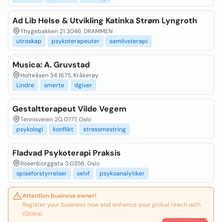
Ad Lib Helse & Utvikling Katinka Strøm Lyngroth
Thygebakken 21 3046, DRAMMEN
utroskap
psykoterapeuter
samlivsterapi
Musica: A. Gruvstad
Holteåsen 34 1675, Kråkerøy
Lindre
smerte
dgiver
Gestaltterapeut Vilde Vegem
Tennisveien 2G 0777, Oslo
psykologi
konflikt
stressmestring
Fladvad Psykoterapi Praksis
Rosenborggata 3 0356, Oslo
spiseforstyrrelser
selvf
psykoanalytiker
Attention business owner!
Register your business now and enhance your global reach with
iGlobal.