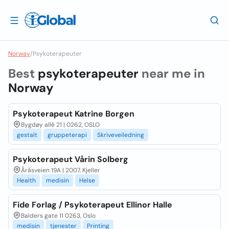
Norway
/
Psykoterapeuter
Best
psykoterapeuter
near me in
Norway
Psykoterapeut Katrine Borgen
Bygdøy allé 21 | 0262, OSLO
gestalt
gruppeterapi
Skriveveiledning
Psykoterapeut Vårin Solberg
Åråsveien 19A | 2007, Kjeller
Health
medisin
Helse
Fide Forlag / Psykoterapeut Ellinor Halle
Balders gate 11 0263, Oslo
medisin
tjenester
Printing