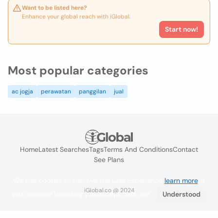
Want to be listed here?
Enhance your global reach with iGlobal.
Start now!
Most popular categories
ac jogja
perawatan
panggilan
jual
Home
Latest Searches
Tags
Terms And Conditions
Contact
See Plans
We use cookies to improve the user experience
learn more
. If
iGlobal.co @ 2024
you continue browsing you accept their use.
Understood