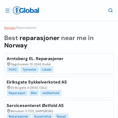
Norway
/
Reparasjoner
Best
reparasjoner
near me in
Norway
Arntsberg EL. Reparasjoner
Sagstuveien 19 3243, Kodal
HVAC
Tjenester
Lokale
Eiriksgate Sykkelverksted AS
Eiriks gate 4 0650, OSLO
Reparasjon
Bike
vedlikehold
Servicesenteret Østfold AS
Benveien 3 1725, SARPSBORG
Reparasjoner
Automotive
Repair