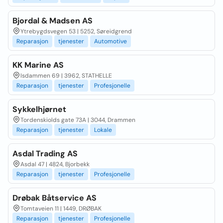
Bjordal & Madsen AS
Ytrebygdsvegen 53 | 5252, Søreidgrend
Reparasjon
tjenester
Automotive
KK Marine AS
Isdammen 69 | 3962, STATHELLE
Reparasjon
tjenester
Profesjonelle
Sykkelhjørnet
Tordenskiolds gate 73A | 3044, Drammen
Reparasjon
tjenester
Lokale
Asdal Trading AS
Asdal 47 | 4824, Bjorbekk
Reparasjon
tjenester
Profesjonelle
Drøbak Båtservice AS
Tomtaveien 11 | 1449, DRØBAK
Reparasjon
tjenester
Profesjonelle