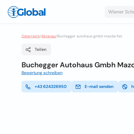
Osterreich
/
Abtenau
/
Buchegger autohaus gmbh mazda fiat
Teilen
Buchegger Autohaus Gmbh Mazd
Bewertung schreiben
+43 624326950
E-mail senden
h