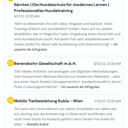
Kärnten | Die Hundeschule für modernes Lernen |
Professionelles Hundetraining
4/1/22, 12:00 AM
“Sehr professionell, mit viel Liebe, Hingabe und Geduld. Tolles
Training einfach und verständlich erklärt. Kann ich nur jedem
empfehlen, der in Klagenfurt oder Umgebung einen Hund hält und
eine Hundeschule sucht. Auf jeden Fall sehr empfehlenswert!!!
Vielen Danke für diese tolle Ausbildung und Unterstützung”
- Un
usuario de Infoguías
Berendsohn Gesellschaft m.b.H.
3/10/22, 12:00 AM
“Der ideale Anbieter von analogen und digitalen Werbelösungen.
Vom innovativem Werbeartikel bis zur modernen Webseite - alles
aus einer Hand. Kreativ, lösungsorientiert, kundenfreundlich, faires
Preis-/Leistungsverhältnis”
- Un usuario de Infoguías
Mobile Tierbestattung Kukla - Wien
1/14/22, 12:00 AM
“Ich kann das Unternehmen nur weiter Empfehlen vor allem war
mir wichtig das die Kremierung in Österreich stattfindet und
nicht mein Hund ins Ausland geführt wird. Danke Frau Kukla für
alles.”
- Natalia Kukla