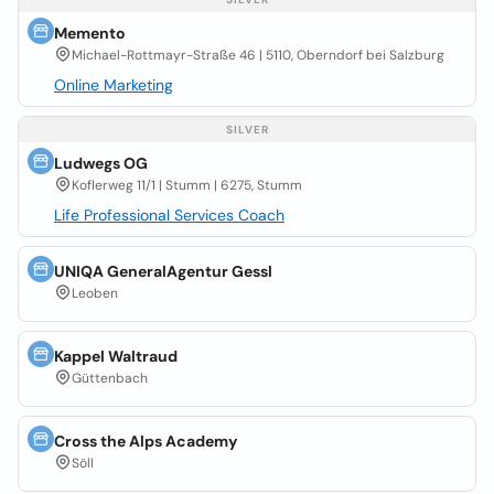
Memento
Michael-Rottmayr-Straße 46 | 5110, Oberndorf bei Salzburg
Online Marketing
SILVER
Ludwegs OG
Koflerweg 11/1 | Stumm | 6275, Stumm
Life Professional Services Coach
UNIQA GeneralAgentur Gessl
Leoben
Kappel Waltraud
Güttenbach
Cross the Alps Academy
Söll