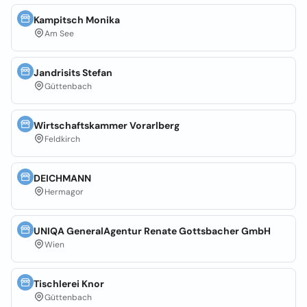
Kampitsch Monika
Am See
Jandrisits Stefan
Güttenbach
Wirtschaftskammer Vorarlberg
Feldkirch
DEICHMANN
Hermagor
UNIQA GeneralAgentur Renate Gottsbacher GmbH
Wien
Tischlerei Knor
Güttenbach