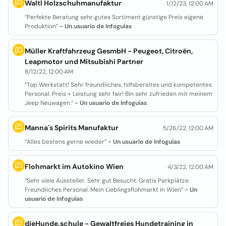
Waltl Holzschuhmanufaktur
1/12/23, 12:00 AM
“Perfekte Beratung sehr gutes Sortiment günstige Preis eigene
Produktion”
- Un usuario de Infoguías
Müller Kraftfahrzeug GesmbH - Peugeot, Citroën,
Leapmotor und Mitsubishi Partner
8/12/22, 12:00 AM
“Top Werkstatt! Sehr freundliches, hilfsbereites und kompetentes
Personal. Preis + Leistung sehr fair! Bin sehr zufrieden mit meinem
Jeep Neuwagen.”
- Un usuario de Infoguías
Manna´s Spirits Manufaktur
5/26/22, 12:00 AM
“Alles bestens gerne wieder”
- Un usuario de Infoguías
Flohmarkt im Autokino Wien
4/3/22, 12:00 AM
“Sehr viele Aussteller. Sehr gut Besucht. Gratis Parkplätze.
Freundliches Personal. Mein Lieblingsflohmarkt in Wien”
- Un
usuario de Infoguías
dieHunde.schule - Gewaltfreies Hundetraining in