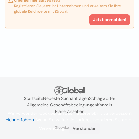
Unternehmer aufgepasst!
Registrieren Sie jetzt Ihr Unternehmen und erweitern Sie Ihre
globale Reichweite mit iGlobal.
Jetzt anmelden!
Startseite
Neueste Suchanfragen
Schlagwörter
Allgemeine Geschäftsbedingungen
Kontakt
Pläne Ansehen
Wir verwenden Cookies, um das Nutzererlebnis zu verbessern
Mehr erfahren
. Wenn Sie weiterhin surfen, akzeptieren Sie deren
iGlobal.co @ 2024
Verwendung.
Verstanden