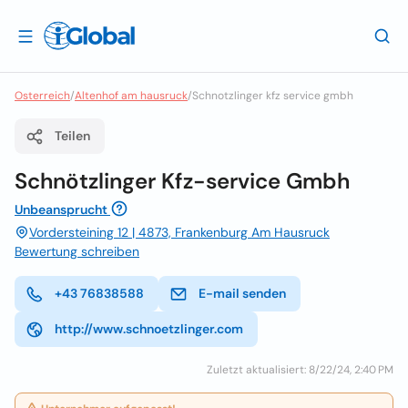
Osterreich
/
Altenhof am hausruck
/
Schnotzlinger kfz service gmbh
Teilen
Schnötzlinger Kfz-service Gmbh
Unbeansprucht
Vordersteining 12 | 4873, Frankenburg Am Hausruck
Bewertung schreiben
+43 76838588
E-mail senden
http://www.schnoetzlinger.com
Zuletzt aktualisiert: 8/22/24, 2:40 PM