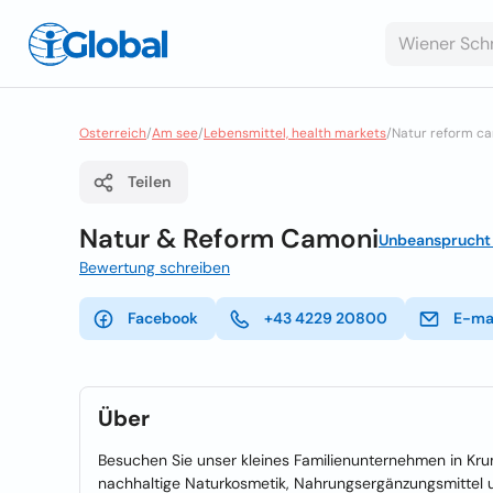
Osterreich
/
Am see
/
Lebensmittel, health markets
/
Natur reform ca
Teilen
Natur & Reform Camoni
Unbeansprucht
Bewertung schreiben
Facebook
+43 4229 20800
E-ma
Über
Besuchen Sie unser kleines Familienunternehmen in Kr
nachhaltige Naturkosmetik, Nahrungsergänzungsmittel 