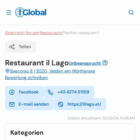
Osterreich
/
Am see
/
Restaurants
/
Pavillon restaurant 1
Teilen
Restaurant il Lago
Unbeansprucht
Seecorso 8 | 9220, Velden am Wörthersee
Bewertung schreiben
Facebook
+43 4274 51109
E-mail senden
https://illago.at/
Zuletzt aktualisiert: 10/20/24, 10:45 AM
Kategorien