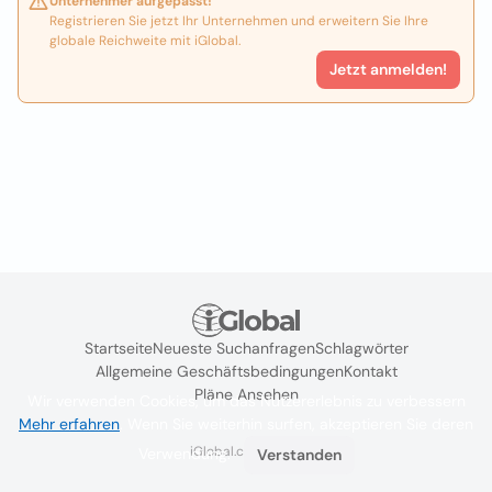
Unternehmer aufgepasst!
Registrieren Sie jetzt Ihr Unternehmen und erweitern Sie Ihre
globale Reichweite mit iGlobal.
Jetzt anmelden!
Startseite
Neueste Suchanfragen
Schlagwörter
Allgemeine Geschäftsbedingungen
Kontakt
Pläne Ansehen
Wir verwenden Cookies, um das Nutzererlebnis zu verbessern
Mehr erfahren
. Wenn Sie weiterhin surfen, akzeptieren Sie deren
iGlobal.co @ 2024
Verwendung.
Verstanden