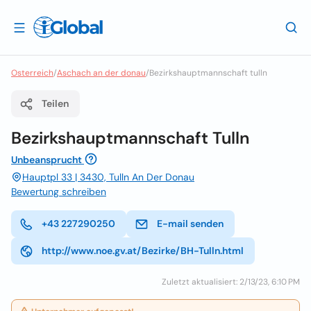
Osterreich
/
Aschach an der donau
/
Bezirkshauptmannschaft tulln
Teilen
Bezirkshauptmannschaft Tulln
Unbeansprucht
Hauptpl 33 | 3430, Tulln An Der Donau
Bewertung schreiben
+43 227290250
E-mail senden
http://www.noe.gv.at/Bezirke/BH-Tulln.html
Zuletzt aktualisiert: 2/13/23, 6:10 PM