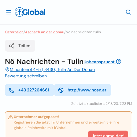
Osterreich
/
Aschach an der donau
/
No nachrichten tulln
Teilen
Nö Nachrichten - Tulln
Unbeansprucht
Minoritenpl 4-5 | 3430, Tulln An Der Donau
Bewertung schreiben
+43 227264661
http://www.noen.at
Zuletzt aktualisiert: 2/13/23, 7:23 PM
Unternehmer aufgepasst!
Registrieren Sie jetzt Ihr Unternehmen und erweitern Sie Ihre
globale Reichweite mit iGlobal.
Jetzt anmelden!