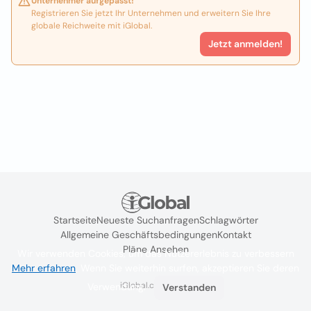
Unternehmer aufgepasst!
Registrieren Sie jetzt Ihr Unternehmen und erweitern Sie Ihre
globale Reichweite mit iGlobal.
Jetzt anmelden!
Startseite
Neueste Suchanfragen
Schlagwörter
Allgemeine Geschäftsbedingungen
Kontakt
Pläne Ansehen
Wir verwenden Cookies, um das Nutzererlebnis zu verbessern
Mehr erfahren
. Wenn Sie weiterhin surfen, akzeptieren Sie deren
iGlobal.co @ 2024
Verwendung.
Verstanden