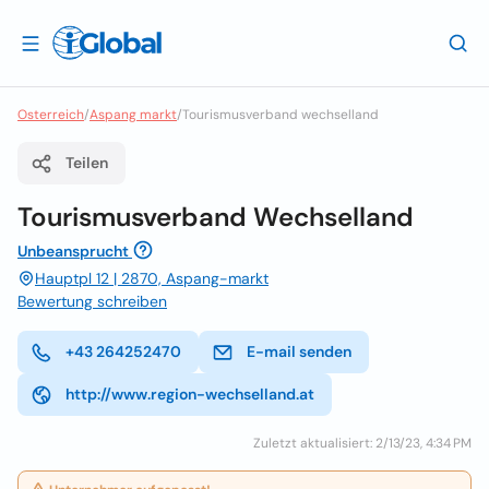
Osterreich
/
Aspang markt
/
Tourismusverband wechselland
Teilen
Tourismusverband Wechselland
Unbeansprucht
Hauptpl 12 | 2870, Aspang-markt
Bewertung schreiben
+43 264252470
E-mail senden
http://www.region-wechselland.at
Zuletzt aktualisiert: 2/13/23, 4:34 PM