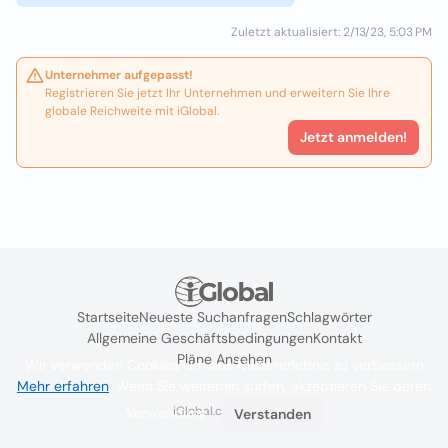
Zuletzt aktualisiert: 2/13/23, 5:03 PM
Unternehmer aufgepasst!
Registrieren Sie jetzt Ihr Unternehmen und erweitern Sie Ihre
globale Reichweite mit iGlobal.
Jetzt anmelden!
Startseite
Neueste Suchanfragen
Schlagwörter
Allgemeine Geschäftsbedingungen
Kontakt
Pläne Ansehen
Wir verwenden Cookies, um das Nutzererlebnis zu verbessern
Mehr erfahren
. Wenn Sie weiterhin surfen, akzeptieren Sie deren
iGlobal.co @ 2024
Verwendung.
Verstanden