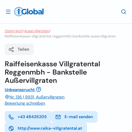
Osterreich
/
Auservillgraten
/
Raiffeisenkasse villgratental reggenmbh bankstelle auservillgraten
Teilen
Raiffeisenkasse Villgratental
Reggenmbh - Bankstelle
Außervillgraten
Unbeansprucht
Nr. 136 | 9931, Außervillgraten
Bewertung schreiben
+43 48435205
E-mail senden
http://www.raika-villgratental.at