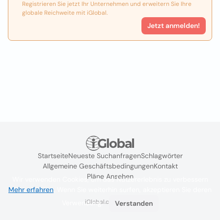
Registrieren Sie jetzt Ihr Unternehmen und erweitern Sie Ihre
globale Reichweite mit iGlobal.
Jetzt anmelden!
Startseite
Neueste Suchanfragen
Schlagwörter
Allgemeine Geschäftsbedingungen
Kontakt
Pläne Ansehen
Wir verwenden Cookies, um das Nutzererlebnis zu verbessern
Mehr erfahren
. Wenn Sie weiterhin surfen, akzeptieren Sie deren
iGlobal.co @ 2024
Verwendung.
Verstanden