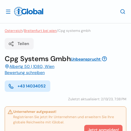
Osterreich
/
Breitenfurt bei wien
/
Cpg systems gmbh
Teilen
Cpg Systems Gmbh
Unbeansprucht
Albertg 50 | 1080, Wien
Bewertung schreiben
+43 14034052
Zuletzt aktualisiert: 2/13/23, 7:38 PM
Unternehmer aufgepasst!
Registrieren Sie jetzt Ihr Unternehmen und erweitern Sie Ihre
globale Reichweite mit iGlobal.
Jetzt anmelden!