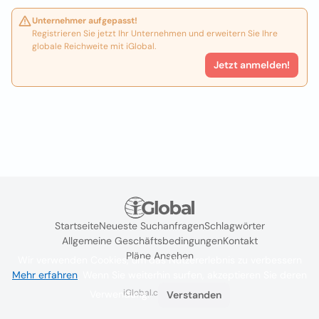
Unternehmer aufgepasst!
Registrieren Sie jetzt Ihr Unternehmen und erweitern Sie Ihre
globale Reichweite mit iGlobal.
Jetzt anmelden!
Startseite
Neueste Suchanfragen
Schlagwörter
Allgemeine Geschäftsbedingungen
Kontakt
Pläne Ansehen
Wir verwenden Cookies, um das Nutzererlebnis zu verbessern
Mehr erfahren
. Wenn Sie weiterhin surfen, akzeptieren Sie deren
iGlobal.co @ 2024
Verwendung.
Verstanden