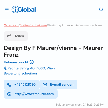
Osterreich
/
Breitenfurt bei wien
/
Design by f maurer vienna maurer franz
Teilen
Design By F Maurer/vienna - Maurer
Franz
Unbeansprucht
Rechte Bahng 40 | 1030, Wien
Bewertung schreiben
+43 15121030
E-mail senden
http://www.fmaurer.com
Zuletzt aktualisiert: 2/13/23, 9:23 PM