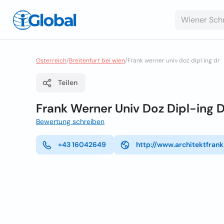
Osterreich
/
Breitenfurt bei wien
/
Frank werner univ doz dipl ing dr
Teilen
Frank Werner Univ Doz Dipl-ing D
Bewertung schreiben
+43 16042649
http://www.architektfrank