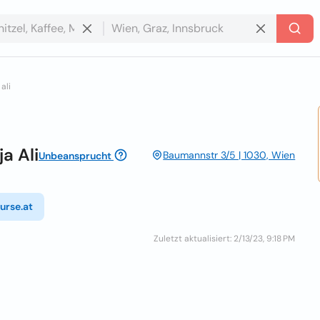
ali
a Ali
Baumannstr 3/5 | 1030, Wien
Unbeansprucht
urse.at
Zuletzt aktualisiert: 2/13/23, 9:18 PM