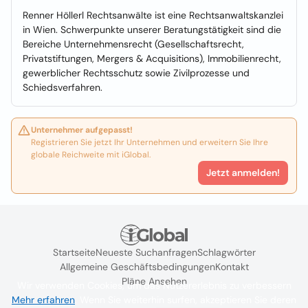
Renner Höllerl Rechtsanwälte ist eine Rechtsanwaltskanzlei
in Wien. Schwerpunkte unserer Beratungstätigkeit sind die
Bereiche Unternehmensrecht (Gesellschaftsrecht,
Privatstiftungen, Mergers & Acquisitions), Immobilienrecht,
gewerblicher Rechtsschutz sowie Zivilprozesse und
Schiedsverfahren.
Unternehmer aufgepasst!
Registrieren Sie jetzt Ihr Unternehmen und erweitern Sie Ihre
globale Reichweite mit iGlobal.
Jetzt anmelden!
Startseite
Neueste Suchanfragen
Schlagwörter
Allgemeine Geschäftsbedingungen
Kontakt
Pläne Ansehen
Wir verwenden Cookies, um das Nutzererlebnis zu verbessern
Mehr erfahren
. Wenn Sie weiterhin surfen, akzeptieren Sie deren