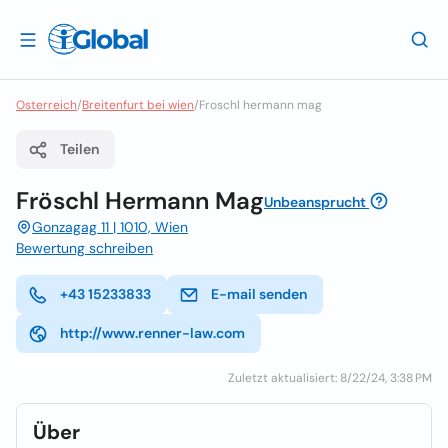
Osterreich
/
Breitenfurt bei wien
/
Froschl hermann mag
Teilen
Fröschl Hermann Mag
Unbeansprucht
Gonzagag 11 | 1010, Wien
Bewertung schreiben
+43 15233833
E-mail senden
http://www.renner-law.com
Zuletzt aktualisiert: 8/22/24, 3:38 PM
Über