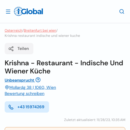
Osterreich
/
Breitenfurt bei wien
/
Krishna restaurant indische und wiener kuche
Teilen
Krishna - Restaurant - Indische Und
Wiener Küche
Unbeansprucht
Mollardg 38 | 1060, Wien
Bewertung schreiben
+43 15974269
Zuletzt aktualisiert: 11/28/23, 10:35 AM