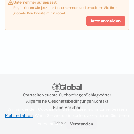
Unternehmer aufgepasst!
Registrieren Sie jetzt Ihr Unternehmen und erweitern Sie Ihre
globale Reichweite mit iGlobal.
Jetzt anmelden!
Startseite
Neueste Suchanfragen
Schlagwörter
Allgemeine Geschäftsbedingungen
Kontakt
Pläne Ansehen
Wir verwenden Cookies, um das Nutzererlebnis zu verbessern
Mehr erfahren
. Wenn Sie weiterhin surfen, akzeptieren Sie deren
iGlobal.co @ 2024
Verwendung.
Verstanden