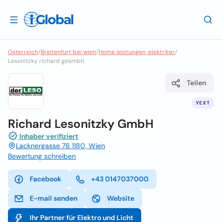
Osterreich
/
Breitenfurt bei wien
/
Home leistungen, elektriker
/
Lesonitzky richard gesmbh
Teilen
YEXT
Richard Lesonitzky GmbH
Inhaber verifiziert
Lacknergasse 78 1180, Wien
Bewertung schreiben
Facebook
+43 0147037000
E-mail senden
Website
Ihr Partner für Elektro und Licht