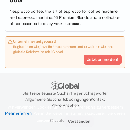
Über
Nespresso coffee, the art of espresso for coffee machine
and espresso machine. 16 Premium Blends and a collection
of accessories to enjoy your espresso.
Unternehmer aufgepasst!
Registrieren Sie jetzt Ihr Unternehmen und erweitern Sie Ihre
globale Reichweite mit iGlobal.
Jetzt anmelden!
Startseite
Neueste Suchanfragen
Schlagwörter
Allgemeine Geschäftsbedingungen
Kontakt
Pläne Ansehen
Wir verwenden Cookies, um das Nutzererlebnis zu verbessern
Mehr erfahren
. Wenn Sie weiterhin surfen, akzeptieren Sie deren
iGlobal.co @ 2024
Verwendung.
Verstanden