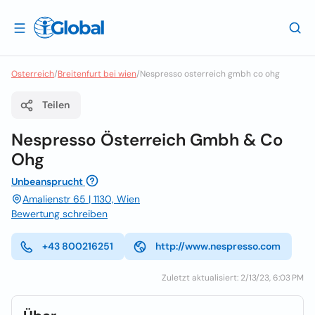
Osterreich
/
Breitenfurt bei wien
/
Nespresso osterreich gmbh co ohg
Teilen
Nespresso Österreich Gmbh & Co
Ohg
Unbeansprucht
Amalienstr 65 | 1130, Wien
Bewertung schreiben
+43 800216251
http://www.nespresso.com
Zuletzt aktualisiert: 2/13/23, 6:03 PM