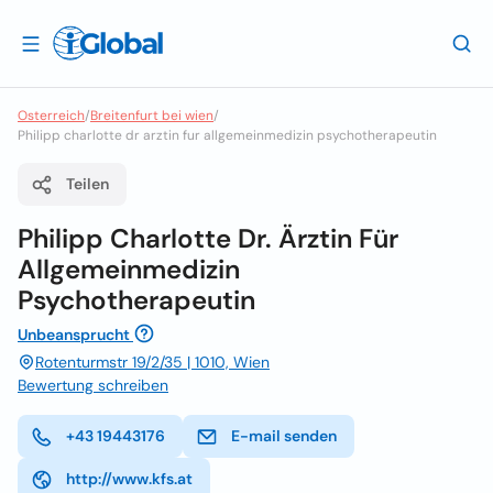
Osterreich
/
Breitenfurt bei wien
/
Philipp charlotte dr arztin fur allgemeinmedizin psychotherapeutin
Teilen
Philipp Charlotte Dr. Ärztin Für
Allgemeinmedizin
Psychotherapeutin
Unbeansprucht
Rotenturmstr 19/2/35 | 1010, Wien
Bewertung schreiben
+43 19443176
E-mail senden
http://www.kfs.at