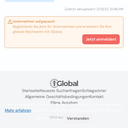
Zuletzt aktualisiert: 2/13/23, 10:46 PM
Unternehmer aufgepasst!
Registrieren Sie jetzt Ihr Unternehmen und erweitern Sie Ihre
globale Reichweite mit iGlobal.
Jetzt anmelden!
Startseite
Neueste Suchanfragen
Schlagwörter
Allgemeine Geschäftsbedingungen
Kontakt
Pläne Ansehen
Wir verwenden Cookies, um das Nutzererlebnis zu verbessern
Mehr erfahren
. Wenn Sie weiterhin surfen, akzeptieren Sie deren
iGlobal.co @ 2024
Verwendung.
Verstanden