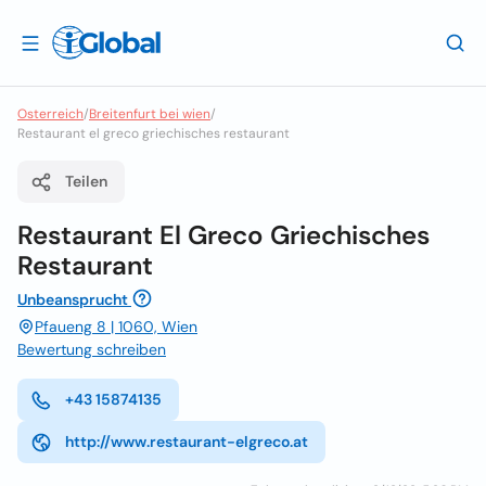
Osterreich
/
Breitenfurt bei wien
/
Restaurant el greco griechisches restaurant
Teilen
Restaurant El Greco Griechisches
Restaurant
Unbeansprucht
Pfaueng 8 | 1060, Wien
Bewertung schreiben
+43 15874135
http://www.restaurant-elgreco.at