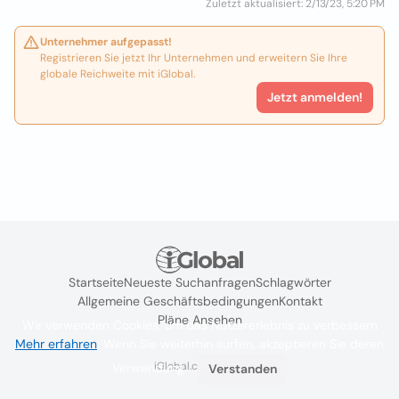
Zuletzt aktualisiert: 2/13/23, 5:20 PM
Unternehmer aufgepasst!
Registrieren Sie jetzt Ihr Unternehmen und erweitern Sie Ihre
globale Reichweite mit iGlobal.
Jetzt anmelden!
Startseite
Neueste Suchanfragen
Schlagwörter
Allgemeine Geschäftsbedingungen
Kontakt
Pläne Ansehen
Wir verwenden Cookies, um das Nutzererlebnis zu verbessern
Mehr erfahren
. Wenn Sie weiterhin surfen, akzeptieren Sie deren
iGlobal.co @ 2024
Verwendung.
Verstanden