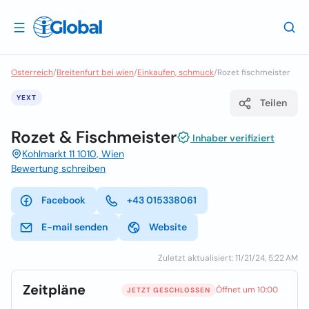
Osterreich
/
Breitenfurt bei wien
/
Einkaufen, schmuck
/
Rozet fischmeister
YEXT
Teilen
Rozet & Fischmeister
Inhaber verifiziert
Kohlmarkt 11 1010, Wien
Bewertung schreiben
Facebook
+43 015338061
E-mail senden
Website
Zuletzt aktualisiert: 11/21/24, 5:22 AM
Zeitpläne
Öffnet um 10:00
JETZT GESCHLOSSEN