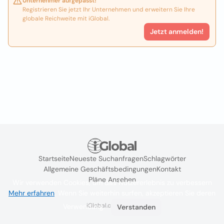
Unternehmer aufgepasst!
Registrieren Sie jetzt Ihr Unternehmen und erweitern Sie Ihre
globale Reichweite mit iGlobal.
Jetzt anmelden!
Startseite
Neueste Suchanfragen
Schlagwörter
Allgemeine Geschäftsbedingungen
Kontakt
Pläne Ansehen
Wir verwenden Cookies, um das Nutzererlebnis zu verbessern
Mehr erfahren
. Wenn Sie weiterhin surfen, akzeptieren Sie deren
iGlobal.co @ 2024
Verwendung.
Verstanden