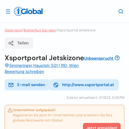
Osterreich
/
Breitenfurt bei wien
/
Xsportportal jetskizone
Teilen
Xsportportal Jetskizone
Unbeansprucht
Simmeringer Hauptstr 501 | 1110, Wien
Bewertung schreiben
E-mail senden
http://www.xsportportal.at
Zuletzt aktualisiert: 2/13/23, 6:28 PM
Unternehmer aufgepasst!
Registrieren Sie jetzt Ihr Unternehmen und erweitern Sie Ihre
globale Reichweite mit iGlobal.
Jetzt anmelden!