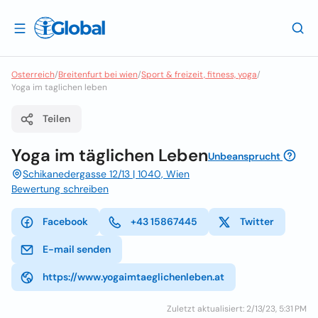
Osterreich
/
Breitenfurt bei wien
/
Sport & freizeit, fitness, yoga
/
Yoga im taglichen leben
Teilen
Yoga im täglichen Leben
Unbeansprucht
Schikanedergasse 12/13 | 1040, Wien
Bewertung schreiben
Facebook
+43 15867445
Twitter
E-mail senden
https://www.yogaimtaeglichenleben.at
Zuletzt aktualisiert: 2/13/23, 5:31 PM