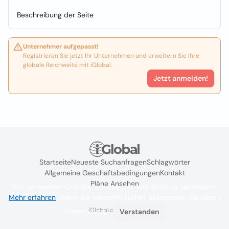
Beschreibung der Seite
Unternehmer aufgepasst!
Registrieren Sie jetzt Ihr Unternehmen und erweitern Sie Ihre
globale Reichweite mit iGlobal.
Jetzt anmelden!
Startseite
Neueste Suchanfragen
Schlagwörter
Allgemeine Geschäftsbedingungen
Kontakt
Pläne Ansehen
Wir verwenden Cookies, um das Nutzererlebnis zu verbessern
Mehr erfahren
. Wenn Sie weiterhin surfen, akzeptieren Sie deren
iGlobal.co @ 2024
Verwendung.
Verstanden