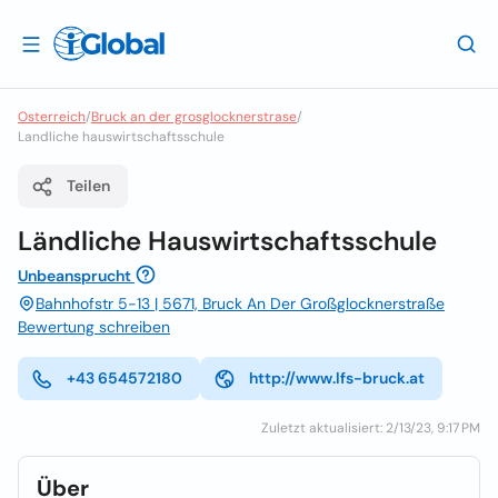
Osterreich
/
Bruck an der grosglocknerstrase
/
Landliche hauswirtschaftsschule
Teilen
Ländliche Hauswirtschaftsschule
Unbeansprucht
Bahnhofstr 5-13 | 5671, Bruck An Der Großglocknerstraße
Bewertung schreiben
+43 654572180
http://www.lfs-bruck.at
Zuletzt aktualisiert: 2/13/23, 9:17 PM
Über