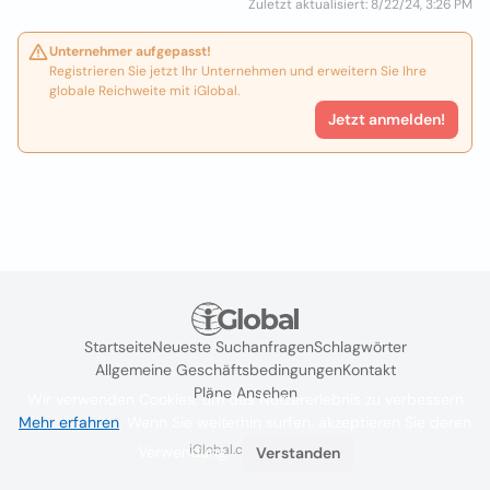
Zuletzt aktualisiert: 8/22/24, 3:26 PM
Unternehmer aufgepasst!
Registrieren Sie jetzt Ihr Unternehmen und erweitern Sie Ihre
globale Reichweite mit iGlobal.
Jetzt anmelden!
Startseite
Neueste Suchanfragen
Schlagwörter
Allgemeine Geschäftsbedingungen
Kontakt
Pläne Ansehen
Wir verwenden Cookies, um das Nutzererlebnis zu verbessern
Mehr erfahren
. Wenn Sie weiterhin surfen, akzeptieren Sie deren
iGlobal.co @ 2024
Verwendung.
Verstanden