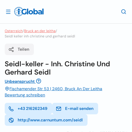
Osterreich
/
Bruck an der leitha
/
Seidl keller inh christine und gerhard seidl
Teilen
Seidl-keller - Inh. Christine Und
Gerhard Seidl
Unbeansprucht
Fischamender Str 53 | 2460, Bruck An Der Leitha
Bewertung schreiben
+43 216262349
E-mail senden
http://www.carnuntum.com/seidl