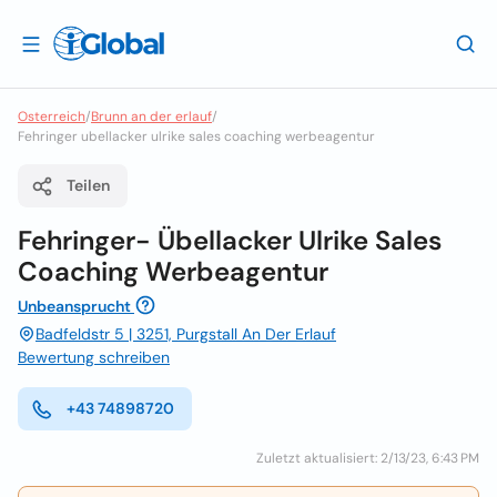
Osterreich
/
Brunn an der erlauf
/
Fehringer ubellacker ulrike sales coaching werbeagentur
Teilen
Fehringer- Übellacker Ulrike Sales
Coaching Werbeagentur
Unbeansprucht
Badfeldstr 5 | 3251, Purgstall An Der Erlauf
Bewertung schreiben
+43 74898720
Zuletzt aktualisiert: 2/13/23, 6:43 PM