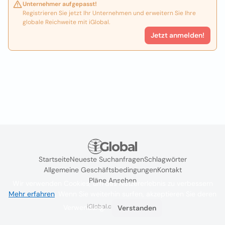
Unternehmer aufgepasst!
Registrieren Sie jetzt Ihr Unternehmen und erweitern Sie Ihre
globale Reichweite mit iGlobal.
Jetzt anmelden!
Startseite
Neueste Suchanfragen
Schlagwörter
Allgemeine Geschäftsbedingungen
Kontakt
Pläne Ansehen
Wir verwenden Cookies, um das Nutzererlebnis zu verbessern
Mehr erfahren
. Wenn Sie weiterhin surfen, akzeptieren Sie deren
iGlobal.co @ 2024
Verwendung.
Verstanden