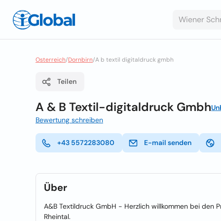
Osterreich
/
Dornbirn
/
A b textil digitaldruck gmbh
Teilen
A & B Textil-digitaldruck Gmbh
Un
Bewertung schreiben
+43 5572283080
E-mail senden
Über
A&B Textildruck GmbH - Herzlich willkommen bei den Pro
Rheintal.