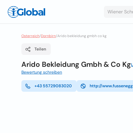
Osterreich
/
Dornbirn
/
Arido bekleidung gmbh co kg
Teilen
Arido Bekleidung Gmbh & Co Kg
Bewertung schreiben
+43 55729083020
http://www.fusseneg