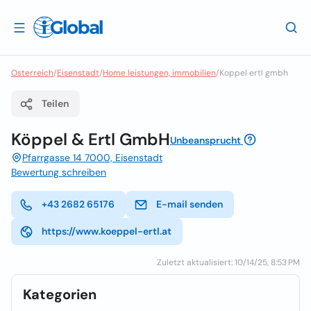
Osterreich
/
Eisenstadt
/
Home leistungen, immobilien
/
Koppel ertl gmbh
Teilen
Köppel & Ertl GmbH
Unbeansprucht
Pfarrgasse 14 7000, Eisenstadt
Bewertung schreiben
+43 2682 65176
E-mail senden
https://www.koeppel-ertl.at
Zuletzt aktualisiert: 10/14/25, 8:53 PM
Kategorien