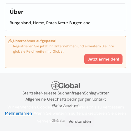
Über
Burgenland, Home, Rotes Kreuz Burgenland.
Unternehmer aufgepasst!
Registrieren Sie jetzt Ihr Unternehmen und erweitern Sie Ihre
globale Reichweite mit iGlobal.
Jetzt anmelden!
Startseite
Neueste Suchanfragen
Schlagwörter
Allgemeine Geschäftsbedingungen
Kontakt
Pläne Ansehen
Wir verwenden Cookies, um das Nutzererlebnis zu verbessern
Mehr erfahren
. Wenn Sie weiterhin surfen, akzeptieren Sie deren
iGlobal.co @ 2024
Verwendung.
Verstanden