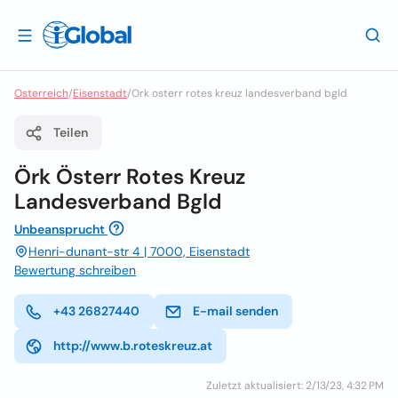
Osterreich
/
Eisenstadt
/
Ork osterr rotes kreuz landesverband bgld
Teilen
Örk Österr Rotes Kreuz
Landesverband Bgld
Unbeansprucht
Henri-dunant-str 4 | 7000, Eisenstadt
Bewertung schreiben
+43 26827440
E-mail senden
http://www.b.roteskreuz.at
Zuletzt aktualisiert: 2/13/23, 4:32 PM