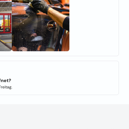
fnet?
reitag.