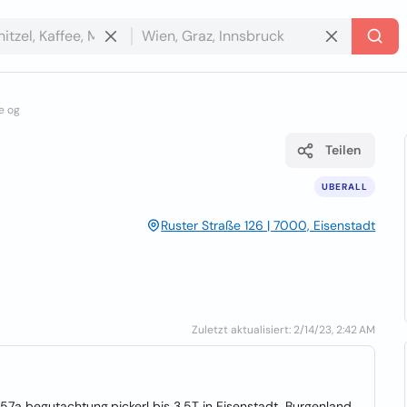
ce og
Teilen
UBERALL
Ruster Straße 126 | 7000, Eisenstadt
Zuletzt aktualisiert: 2/14/23, 2:42 AM
57a begutachtung,pickerl bis 3,5T in Eisenstadt, Burgenland.