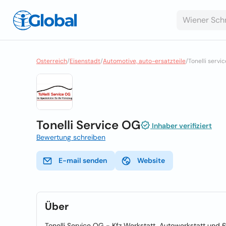
Osterreich
/
Eisenstadt
/
Automotive, auto-ersatzteile
/
Tonelli servi
Tonelli Service OG
Inhaber verifiziert
Bewertung schreiben
E-mail senden
Website
Über
Tonelli Service OG - Kfz Werkstatt, Autowerkstatt und §