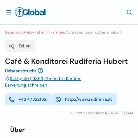
Osterreich
/
Feldkirchen in karnten
/
Cafe konditorei rudiferia hubert
Teilen
Cafè & Konditorei Rudiferia Hubert
Unbeansprucht
Kirchg 49 | 9853, Gmünd In Kärnten
Bewertung schreiben
+43 47322162
http://www.rudiferia.at
Zuletzt aktualisiert: 1/29/24, 11:03 AM
Über