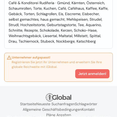
Café & Konditorei Rudiferia · Gmünd, Kärnten, Österreich,
Schaumrollen, Torte, Kuchen, Café, Caféhaus, Kaffee, Kaffe,
Gebäck, Torten, Schlagrollen, Eis, Eiscreme, Eisbecher,
selbst gemachtes, haus gemacht, Mehlspeisen, Strudel,
Strudl, Hochzeitstorte, Geburtstagstorte, Tee, Aquarino,
Schnitte, Rezepte, Schokolade, Kerzen, Schoko-Hase,
Weihnachtsgebäck, Liesertal, Maltatal, Millstatt, Spittal,
Drau, Tschiernock, Stubeck, Nockberge, Katschberg
Unternehmer aufgepasst!
Registrieren Sie jetzt Ihr Unternehmen und erweitern Sie Ihre
globale Reichweite mit iGlobal.
Jetzt anmelden!
Startseite
Neueste Suchanfragen
Schlagwörter
Allgemeine Geschäftsbedingungen
Kontakt
Pläne Ansehen
Wir verwenden Cookies, um das Nutzererlebnis zu verbessern