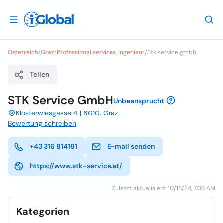
Osterreich
/
Graz
/
Professional services, ingenieur
/
Stk service gmbh
Teilen
STK Service GmbH
Unbeansprucht
Klosterwiesgasse 4 | 8010, Graz
Bewertung schreiben
+43 316 814181
E-mail senden
https://www.stk-service.at/
Zuletzt aktualisiert: 10/15/24, 7:36 AM
Kategorien